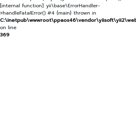
[internal function]: yii\base\ErrorHandler-
>handleFatalError() #4 {main} thrown in
C:\inetpub\wwwroot\ppaos46\vendor\yiisoft\yii2\w
on line
369