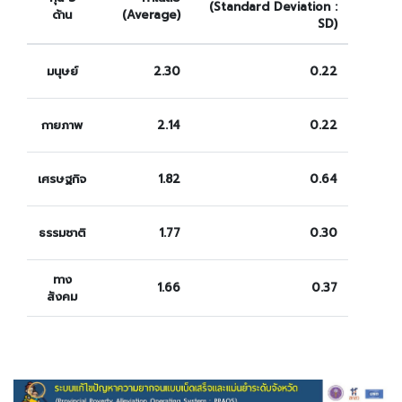
(Standard Deviation :
ด้าน
(Average)
SD)
มนุษย์
2.30
0.22
กายภาพ
2.14
0.22
เศรษฐกิจ
1.82
0.64
ธรรมชาติ
1.77
0.30
ทาง
1.66
0.37
สังคม