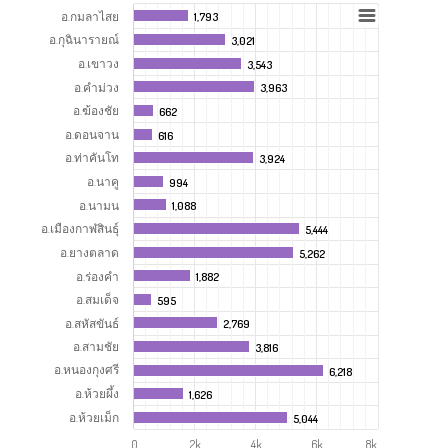
อ.กมลาไสย
1,793
1,793
อ.กุฉินารายณ์
3,021
3,021
อ.เขาวง
3,543
3,543
อ.คำม่วง
3,963
3,963
อ.ฆ้องชัย
662
662
อ.ดอนจาน
616
616
อ.ท่าคันโท
3,924
3,924
อ.นาคู
994
994
อ.นามน
1,088
1,088
อ.เมืองกาฬสินธุ์
5,444
5,444
อ.ยางตลาด
5,262
5,262
อ.ร่องคำ
1,882
1,882
อ.สมเด็จ
595
595
อ.สหัสขันธ์
2,769
2,769
อ.สามชัย
3,816
3,816
อ.หนองกุงศรี
6,218
6,218
อ.ห้วยผึ้ง
1,626
1,626
อ.ห้วยเม็ก
5,044
5,044
0
2k
4k
6k
8k