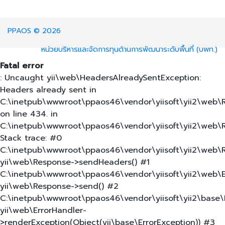
PPAOS © 2026
หน่วยบริหารและจัดการทุนด้านการพัฒนาระดับพื้นที่ (บพท.)
Fatal error
: Uncaught yii\web\HeadersAlreadySentException:
Headers already sent in
C:\inetpub\wwwroot\ppaos46\vendor\yiisoft\yii2\web\
on line 434. in
C:\inetpub\wwwroot\ppaos46\vendor\yiisoft\yii2\web\
Stack trace: #0
C:\inetpub\wwwroot\ppaos46\vendor\yiisoft\yii2\web\R
yii\web\Response->sendHeaders() #1
C:\inetpub\wwwroot\ppaos46\vendor\yiisoft\yii2\web\Er
yii\web\Response->send() #2
C:\inetpub\wwwroot\ppaos46\vendor\yiisoft\yii2\base\E
yii\web\ErrorHandler-
>renderException(Object(yii\base\ErrorException)) #3