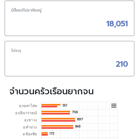
มีชื่อแต่ไม่อาศัยอยู่
18,051
ไม่ระบุ
210
จำนวนครัวเรือนยากจน
512
512
อ.กมลาไสย
759
759
อ.กุฉินารายณ์
897
897
อ.เขาวง
848
848
อ.คำม่วง
172
172
อ.ฆ้องชัย