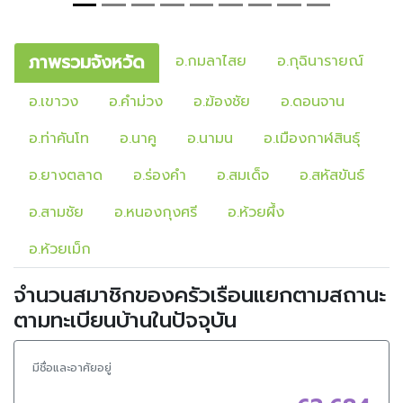
ภาพรวมจังหวัด
อ.กมลาไสย
อ.กุฉินารายณ์
อ.เขาวง
อ.คำม่วง
อ.ฆ้องชัย
อ.ดอนจาน
อ.ท่าคันโท
อ.นาคู
อ.นามน
อ.เมืองกาฬสินธุ์
อ.ยางตลาด
อ.ร่องคำ
อ.สมเด็จ
อ.สหัสขันธ์
อ.สามชัย
อ.หนองกุงศรี
อ.ห้วยผึ้ง
อ.ห้วยเม็ก
จำนวนสมาชิกของครัวเรือนแยกตามสถานะ
ตามทะเบียนบ้านในปัจจุบัน
มีชื่อและอาศัยอยู่