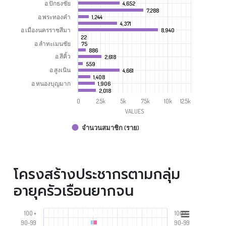
อ.ปักธงชัย
4,652
4,652
7,288
7,288
อ.พระทองคำ
1,244
1,244
4,371
4,371
อ.เมืองนครราชสีมา
8,940
8,940
22
22
อ.ลำทะเมนชัย
75
75
886
886
อ.สีคิ้ว
2,618
2,618
559
559
อ.สูงเนิน
4,661
4,661
1,408
1,408
อ.หนองบุญมาก
1,906
1,906
2,018
2,018
0
2.5k
5k
7.5k
10k
12.5k
VALUES
จำนวนสมาชิก (ราย)
โครงสร้างประชากรตามกลุ่ม
อายุครัวเรือนยากจน
100 +
100 +
90-99
90-99