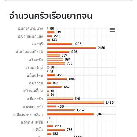
จำนวนครัวเรือนยากจน
อ.แก้งสนามนาง
60
60
319
319
อ.ขามสะแกแสง
220
220
133
133
อ.ครบุรี
1,095
1,095
2,159
2,159
อ.เฉลิมพระเกียรติ
976
976
557
557
694
694
อ.โชคชัย
783
783
อ.เทพารักษ์
84
84
51
51
355
355
อ.โนนไทย
894
894
อ.บัวลาย
193
193
657
657
อ.บ้านเหลื่อม
91
91
64
64
อ.ปักธงชัย
1,141
1,141
2,490
2,490
อ.พระทองคำ
400
400
1,234
1,234
2,045
2,045
อ.เมืองนครราชสีมา
8
8
อ.ลำทะเมนชัย
32
32
270
270
อ.สีคิ้ว
786
786
183
183