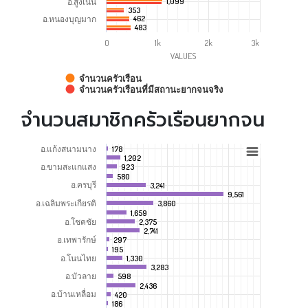
อ.สูงเนิน
1,099
1,099
353
353
อ.หนองบุญมาก
462
462
483
483
0
1k
2k
3k
VALUES
จำนวนครัวเรือน
จำนวนครัวเรือนที่มีสถานะยากจนจริง
จำนวนสมาชิกครัวเรือนยากจน
อ.แก้งสนามนาง
178
178
1,202
1,202
อ.ขามสะแกแสง
923
923
580
580
อ.ครบุรี
3,241
3,241
9,561
9,561
อ.เฉลิมพระเกียรติ
3,860
3,860
1,659
1,659
อ.โชคชัย
2,375
2,375
2,741
2,741
อ.เทพารักษ์
297
297
195
195
อ.โนนไทย
1,330
1,330
3,283
3,283
อ.บัวลาย
598
598
2,436
2,436
อ.บ้านเหลื่อม
420
420
186
186