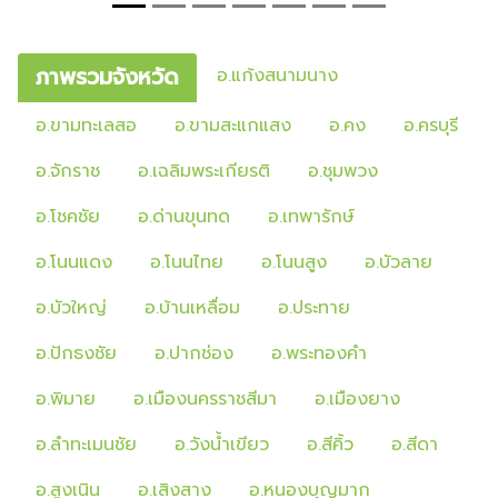
ภาพรวมจังหวัด
อ.แก้งสนามนาง
อ.ขามทะเลสอ
อ.ขามสะแกแสง
อ.คง
อ.ครบุรี
อ.จักราช
อ.เฉลิมพระเกียรติ
อ.ชุมพวง
อ.โชคชัย
อ.ด่านขุนทด
อ.เทพารักษ์
อ.โนนแดง
อ.โนนไทย
อ.โนนสูง
อ.บัวลาย
อ.บัวใหญ่
อ.บ้านเหลื่อม
อ.ประทาย
อ.ปักธงชัย
อ.ปากช่อง
อ.พระทองคำ
อ.พิมาย
อ.เมืองนครราชสีมา
อ.เมืองยาง
อ.ลำทะเมนชัย
อ.วังน้ำเขียว
อ.สีคิ้ว
อ.สีดา
อ.สูงเนิน
อ.เสิงสาง
อ.หนองบุญมาก